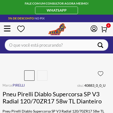
FALE COM UM CONSULTOR AGORA MESMO!
WHATSAPP
5% DE DESCONTO
NO PIX
0
O que você está procurando?
TERMOS MAIS BUSCADOS
CAPACETE LS2
1
º
BOTA
2
º
JAQUETA
3
º
:
PIRELLI
sku
40883_0_0_U
ÓCULOS SOLAR
4
º
Pneu Pirelli Diablo Supercorsa SP V3
LUVA
5
º
Radial 120/70ZR17 58w TL Dianteiro
BAU
6
º
Pneu Pirelli Diablo Supercorsa SP V3 Radial 120/70ZR17 58w TL