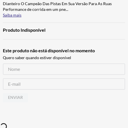
Dianteiro O Campeão Das Pistas Em Sua Versão Para As Ruas
ALPINESTAR
7
º
Performance de corrida em um pne
...
AIROH
8
º
Saiba mais
CALÇA
9
º
Produto Indisponível
BOTAS
10
º
Este produto não está disponível no momento
Quero saber quando estiver disponível
ENVIAR