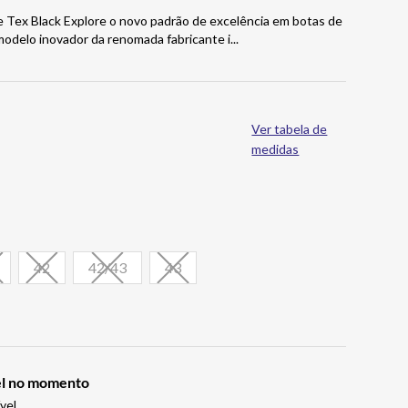
 Tex Black Explore o novo padrão de excelência em botas de
odelo inovador da renomada fabricante i
...
Ver tabela de
medidas
42
42/43
43
vel no momento
vel