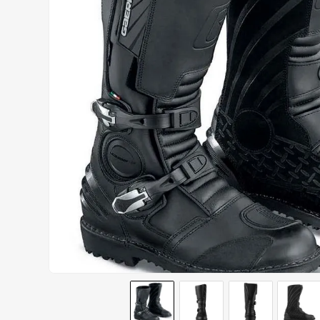
AIROH
9
º
BOTAS
10
º