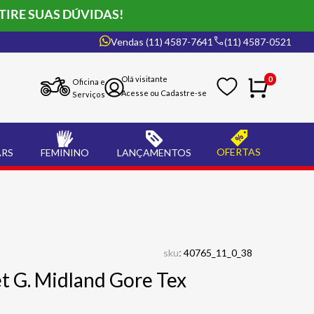
TIRE SUAS DÚVIDAS!
Vendas (11) 4587-7641
(11) 4587-0521
0
Oficina e
Serviços
OFERTAS
ARS
FEMININO
LANÇAMENTOS
:
sku
40765_11_0_38
t G. Midland Gore Tex