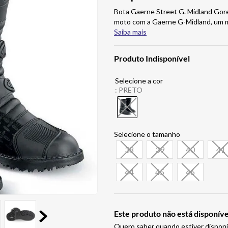
Bota Gaerne Street G. Midland Gore
moto com a Gaerne G-Midland, um m
Saiba mais
Produto Indisponível
:
PRETO
38
39
40
41
44
45
46
Este produto não está disponí
Quero saber quando estiver disponí