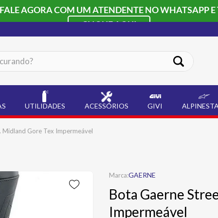
 FALE AGORA COM UM ATENDENTE NO WHATSAPP E 
CLIQUE AQUI
ando?
AS
UTILIDADES
ACESSÓRIOS
GIVI
ALPINEST
G. Midland Gore Tex Impermeável
GAERNE
Bota Gaerne Stree
Impermeável