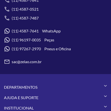
(11) 4587-7641
(11) 4587-0521
(11) 4587-7487
(11) 4587-7641 WhatsApp
(11) 96197-0035 Peças
(11) 97267-2970 Pneus e Oficina
sac@zelao.com.br
DEPARTAMENTOS
Capacetes
AJUDA E SUPORTE
Vestuários
Minha Conta
Pneus
INSTITUCIONAL
Meus Pedidos