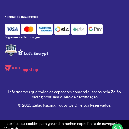
Peças
Conheça a Zelão Racing
Trocas e Devoluções
Acessórios
Onde Estamos
Formas de Pagamento
Utilidades
Formas de pagamento
Contato
Política de Frete Grátis
GIVI
Blog
Política de Privacidade
Feminino
Oficina/Serviços
Política de Campanhas e promoções
Lançamentos
Segurança e Tecnologia
Ofertas
Informamos que todos os capacetes comercializados pela Zelão
Racing possuem o selo de certificação.
© 2025 Zelão Racing. Todos Os Direitos Reservados.
Este site usa cookies para garantir a melhor experiência de navegação.
Ver mais...