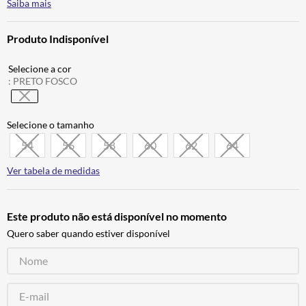
Saiba mais
CALÇA
7
º
ALPINESTAR
8
º
Produto Indisponível
AIROH
9
º
:
PRETO FOSCO
BOTAS
10
º
54
56
58
60
62
64
Ver tabela de medidas
Este produto não está disponível no momento
Quero saber quando estiver disponível