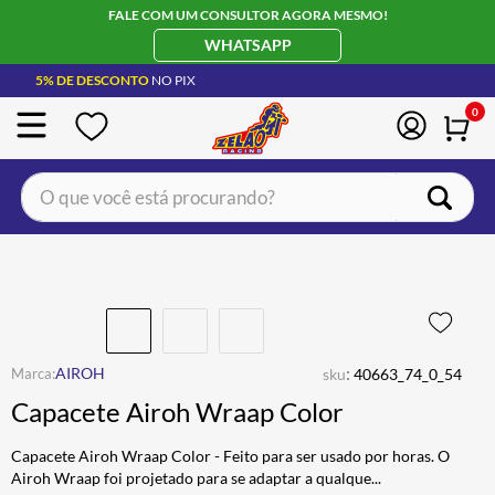
FALE COM UM CONSULTOR AGORA MESMO!
WHATSAPP
5% DE DESCONTO
NO PIX
0
O que você está procurando?
TERMOS MAIS BUSCADOS
CAPACETE LS2
1
º
BOTA
2
º
JAQUETA
3
º
:
AIROH
sku
40663_74_0_54
ÓCULOS SOLAR
4
º
Capacete Airoh Wraap Color
LUVA
5
º
Capacete Airoh Wraap Color - Feito para ser usado por horas. O
BAU
6
º
Airoh Wraap foi projetado para se adaptar a qualque
...