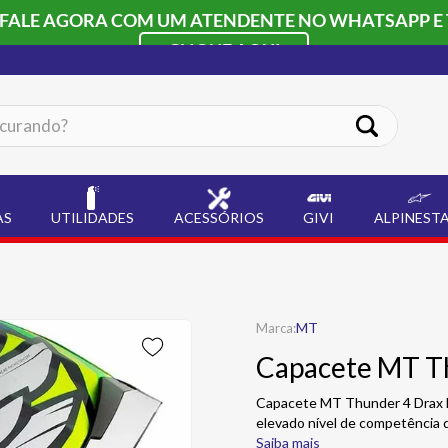
 FALE AGORA COM UM ATENDENTE NO WHATSAPP E 
CLIQUE AQUI
ando?
AS
UTILIDADES
ACESSÓRIOS
GIVI
ALPINEST
MT
Capacete MT T
Capacete MT Thunder 4 Drax B
elevado nível de competência 
Saiba mais