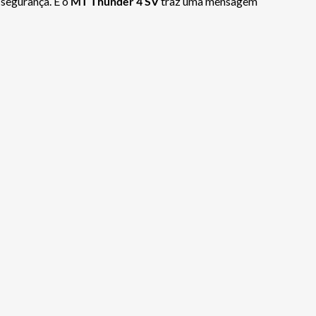
segurança. E o
MT Thunder 4 SV
traz uma mensagem