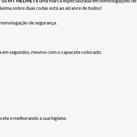
r da
MT HELMETS
uma marca especializada em homologações de 
máxima sobre duas rodas está ao alcance de todos!
 homologação de segurança.
ira em segundos, mesmo com o capacete colocado.
cete e melhorando a sua higiene.