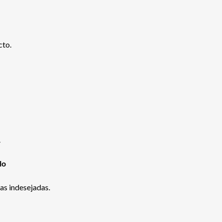
cto.
.
lo
as indesejadas.