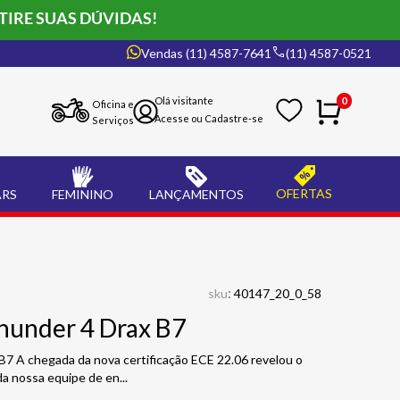
TIRE SUAS DÚVIDAS!
Vendas (11) 4587-7641
(11) 4587-0521
0
Oficina e
Serviços
OFERTAS
ARS
FEMININO
LANÇAMENTOS
:
sku
40147_20_0_58
hunder 4 Drax B7
7 A chegada da nova certificação ECE 22.06 revelou o
da nossa equipe de en
...