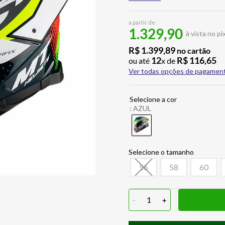
a partir de:
1.329,90
à vista no pi
R$
1
.
399
,
89
no cartão
12
R$
116
,
65
ou até
x de
Ver todas opções de pagamen
:
AZUL
56
58
60
-
1
+