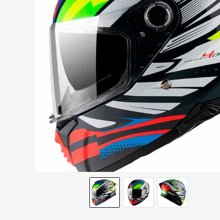
AIROH
9
º
BOTAS
10
º