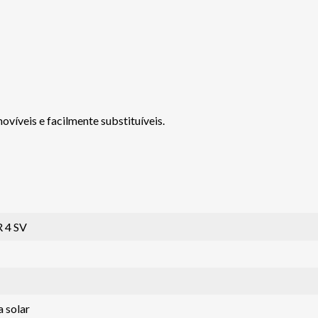
víveis e facilmente substituíveis.
 4 SV
a solar