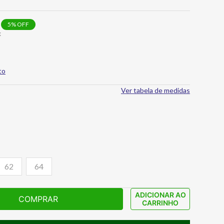
5
% OFF
x
to
Ver tabela de medidas
62
64
ADICIONAR AO
COMPRAR
CARRINHO