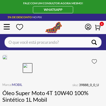
FALE COM UM CONSULTOR AGORA MESMO!
WHATSAPP
5% DE DESCONTO
NO PIX
0
O que você está procurando?
TERMOS MAIS BUSCADOS
CAPACETE LS2
1
º
BOTA
2
º
JAQUETA
3
º
ÓCULOS SOLAR
:
4
º
MOBIL
sku
39888_0_0_U
Óleo Super Moto 4T 10W40 100%
LUVA
5
º
Sintético 1L Mobil
BAU
6
º