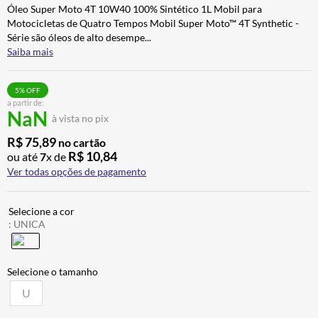
Óleo Super Moto 4T 10W40 100% Sintético 1L Mobil para
CALÇA
7
º
Motocicletas de Quatro Tempos Mobil Super Moto™ 4T Synthetic -
ALPINESTAR
8
º
Série são óleos de alto desempe
...
Saiba mais
AIROH
9
º
BOTAS
10
º
5
% OFF
a partir de:
NaN
à vista no pix
R$
75
,
89
no cartão
R$
10
,
84
ou até
7
x de
Ver todas opções de pagamento
:
UNICA
U