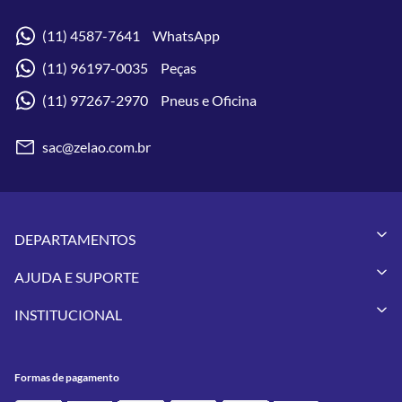
(11) 4587-7641 WhatsApp
(11) 96197-0035 Peças
(11) 97267-2970 Pneus e Oficina
sac@zelao.com.br
DEPARTAMENTOS
Capacetes
AJUDA E SUPORTE
Vestuários
Minha Conta
Pneus
INSTITUCIONAL
Meus Pedidos
Peças
Conheça a Zelão Racing
Trocas e Devoluções
Acessórios
Onde Estamos
Formas de Pagamento
Utilidades
Formas de pagamento
Contato
Política de Frete Grátis
GIVI