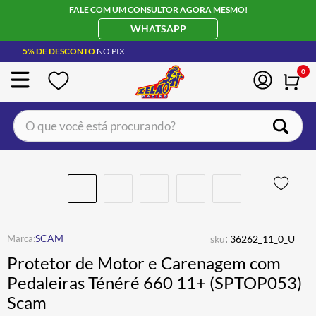
FALE COM UM CONSULTOR AGORA MESMO!
WHATSAPP
5% DE DESCONTO
NO PIX
0
O que você está procurando?
TERMOS MAIS BUSCADOS
CAPACETE LS2
1
º
BOTA
2
º
JAQUETA
3
º
:
SCAM
sku
36262_11_0_U
ÓCULOS SOLAR
4
º
Protetor de Motor e Carenagem com
LUVA
5
º
Pedaleiras Ténéré 660 11+ (SPTOP053)
Scam
BAU
6
º