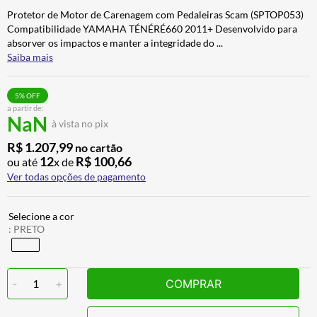
ALPINESTAR
7
º
Protetor de Motor de Carenagem com Pedaleiras Scam (SPTOP053)
Compatibilidade YAMAHA TÉNÉRÉ660 2011+ Desenvolvido para
CALÇA
8
º
absorver os impactos e manter a integridade do
...
Saiba mais
BOTAS
9
º
AIROH
10
º
5
% OFF
a partir de:
NaN
à vista no pix
R$
1
.
207
,
99
no cartão
12
R$
100
,
66
ou até
x de
Ver todas opções de pagamento
:
PRETO
-
1
+
COMPRAR