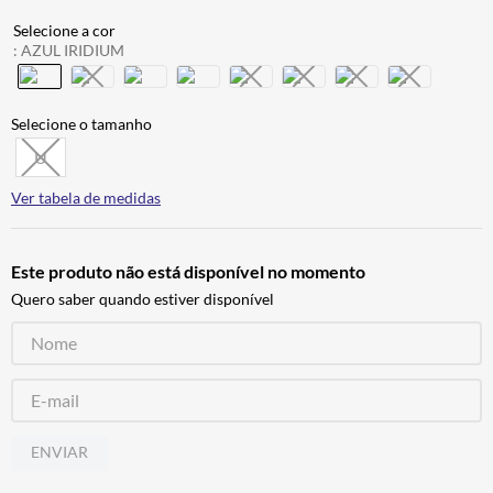
CALÇA
7
º
:
AZUL IRIDIUM
ALPINESTAR
8
º
AIROH
9
º
BOTAS
10
º
U
Ver tabela de medidas
Este produto não está disponível no momento
Quero saber quando estiver disponível
ENVIAR