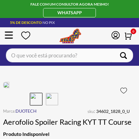
FALE COM UM CONSULTOR AGORA MESMO!
WHATSAPP
5% DE DESCONTO
NO PIX
0
O que você está procurando?
TERMOS MAIS BUSCADOS
CAPACETE LS2
1
º
BOTA
2
º
JAQUETA
3
º
ÓCULOS SOLAR
:
4
º
DUOTECH
sku
34602_1828_0_U
Aerofolio Spoiler Racing KYT TT Course
LUVA
5
º
BAU
6
º
Produto Indisponível