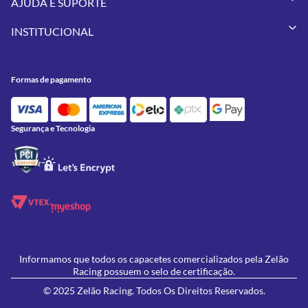
AJUDA E SUPORTE
Vestuários
Minha Conta
Pneus
INSTITUCIONAL
Meus Pedidos
Peças
Conheça a Zelão Racing
Trocas e Devoluções
Acessórios
Onde Estamos
Formas de Pagamento
Utilidades
Formas de pagamento
Contato
Política de Frete Grátis
GIVI
Blog
Política de Privacidade
Feminino
Oficina/Serviços
Política de Campanhas e promoções
Lançamentos
Segurança e Tecnologia
Ofertas
Informamos que todos os capacetes comercializados pela Zelão
Racing possuem o selo de certificação.
© 2025 Zelão Racing. Todos Os Direitos Reservados.