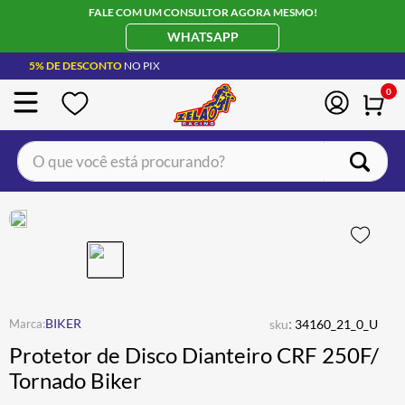
FALE COM UM CONSULTOR AGORA MESMO!
WHATSAPP
5% DE DESCONTO
NO PIX
0
O que você está procurando?
TERMOS MAIS BUSCADOS
CAPACETE LS2
1
º
BOTA
2
º
JAQUETA
3
º
ÓCULOS SOLAR
:
4
º
BIKER
sku
34160_21_0_U
Protetor de Disco Dianteiro CRF 250F/
LUVA
5
º
Tornado Biker
BAU
6
º