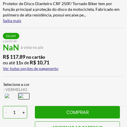
Protetor de Disco Dianteiro CRF 250F/ Tornado Biker tem por
ALPINESTAR
7
º
função principal a proteção do disco da motocicleta. Fabricado em
AIROH
8
º
polímero de alta resistência, possui encaixe pe
...
Saiba mais
CALÇA
9
º
BOTAS
10
º
5
% OFF
a partir de:
NaN
à vista no pix
R$
117
,
89
no cartão
R$
10
,
71
ou até
11
x de
Ver todas opções de pagamento
:
VERMELHO
-
1
+
COMPRAR