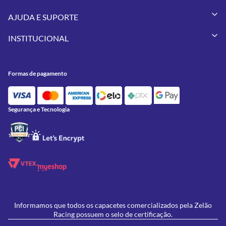
Capacetes
AJUDA E SUPORTE
Vestuários
Minha Conta
Pneus
INSTITUCIONAL
Meus Pedidos
Peças
Conheça a Zelão Racing
Trocas e Devoluções
Acessórios
Onde Estamos
Formas de Pagamento
Utilidades
Formas de pagamento
Contato
Política de Frete Grátis
GIVI
Blog
Política de Privacidade
Feminino
Oficina/Serviços
Política de Campanhas e promoções
Lançamentos
Segurança e Tecnologia
Ofertas
Informamos que todos os capacetes comercializados pela Zelão
Racing possuem o selo de certificação.