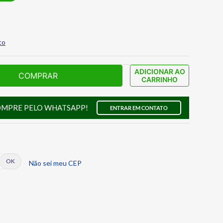
to
ADICIONAR AO
COMPRAR
CARRINHO
OMPRE PELO WHATSAPP!
ENTRAR EM CONTATO
Não sei meu CEP