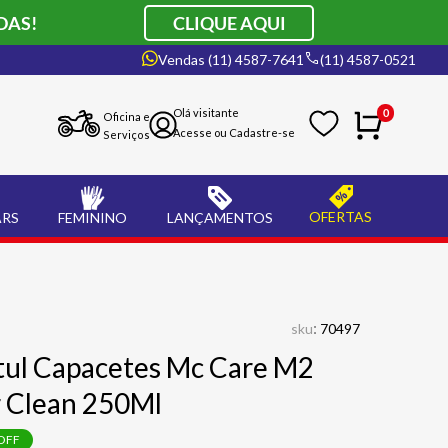
DAS!
CLIQUE AQUI
Vendas (11) 4587-7641
(11) 4587-0521
0
Oficina e
Serviços
OFERTAS
ARS
FEMININO
LANÇAMENTOS
:
sku
70497
tul Capacetes Mc Care M2
r Clean 250Ml
OFF