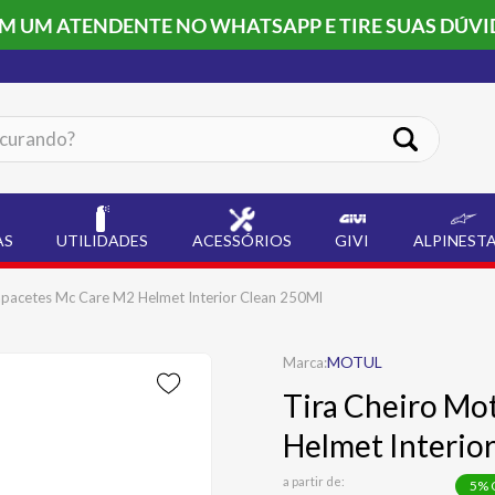
OM UM ATENDENTE NO WHATSAPP E TIRE SUAS DÚVI
ando?
AS
UTILIDADES
ACESSÓRIOS
GIVI
ALPINEST
apacetes Mc Care M2 Helmet Interior Clean 250Ml
MOTUL
Tira Cheiro Mo
Helmet Interio
a partir de:
5
% 