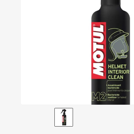
AIROH
9
º
BOTAS
10
º