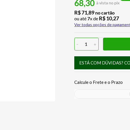
68,30
à vista no pix
R$
71
,
89
no cartão
R$
10
,
27
ou até
7
x de
Ver todas opções de pagamen
-
1
+
ESTÁ COM DÚVIDAS? C