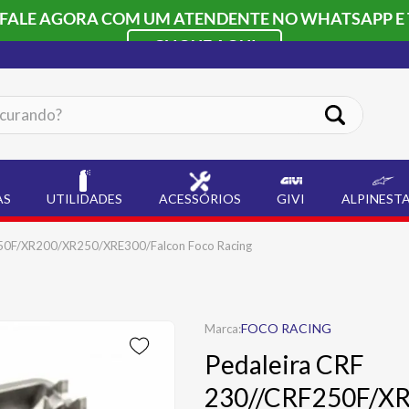
 FALE AGORA COM UM ATENDENTE NO WHATSAPP E 
CLIQUE AQUI
ando?
AS
UTILIDADES
ACESSÓRIOS
GIVI
ALPINEST
250F/XR200/XR250/XRE300/Falcon Foco Racing
FOCO RACING
Pedaleira CRF
230//CRF250F/X