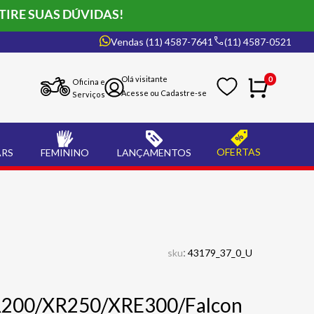
TIRE SUAS DÚVIDAS!
Vendas (11) 4587-7641
(11) 4587-0521
0
Oficina e
Serviços
OFERTAS
ARS
FEMININO
LANÇAMENTOS
:
sku
43179_37_0_U
R200/XR250/XRE300/Falcon