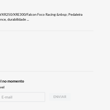
/XR250/XRE300/Falcon Foco Racing &nbsp; Pedaleira
nce, durabilidade
...
vel no momento
vel
ENVIAR