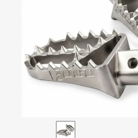
AIROH
9
º
BOTAS
10
º