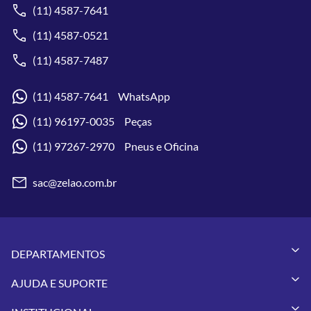
(11) 4587-7641
(11) 4587-0521
(11) 4587-7487
(11) 4587-7641 WhatsApp
(11) 96197-0035 Peças
(11) 97267-2970 Pneus e Oficina
sac@zelao.com.br
DEPARTAMENTOS
Capacetes
AJUDA E SUPORTE
Vestuários
Minha Conta
Pneus