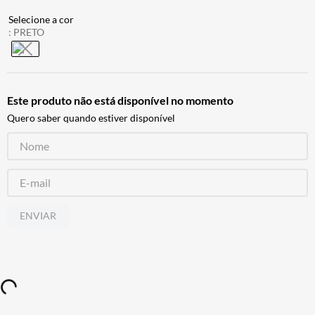
BAU
7
º
:
PRETO
CALÇA
8
º
AIROH
9
º
BOTAS
10
º
Este produto não está disponível no momento
Quero saber quando estiver disponível
ENVIAR