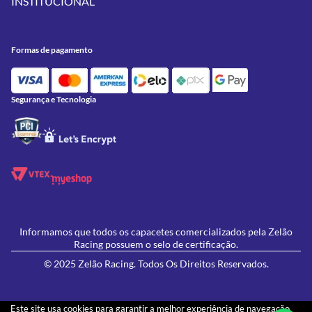
INSTITUCIONAL
Meus Pedidos
Peças
Conheça a Zelão Racing
Trocas e Devoluções
Acessórios
Onde Estamos
Formas de Pagamento
Utilidades
Formas de pagamento
Contato
Política de Frete Grátis
GIVI
Blog
Política de Privacidade
Feminino
Oficina/Serviços
Política de Campanhas e promoções
Lançamentos
Segurança e Tecnologia
Ofertas
Informamos que todos os capacetes comercializados pela Zelão
Racing possuem o selo de certificação.
© 2025 Zelão Racing. Todos Os Direitos Reservados.
Este site usa cookies para garantir a melhor experiência de navegação.