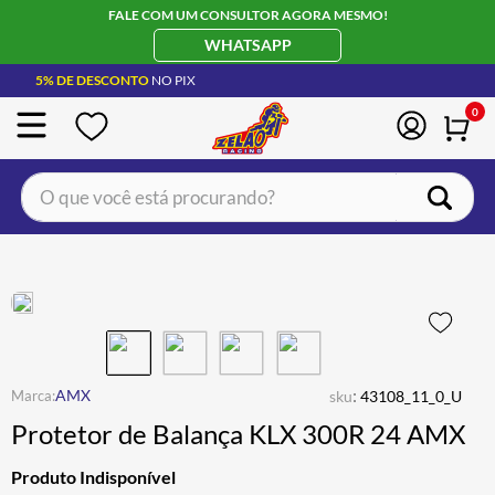
FALE COM UM CONSULTOR AGORA MESMO!
WHATSAPP
5% DE DESCONTO
NO PIX
0
O que você está procurando?
TERMOS MAIS BUSCADOS
CAPACETE LS2
1
º
BOTA
2
º
JAQUETA
3
º
ÓCULOS SOLAR
:
4
º
AMX
sku
43108_11_0_U
Protetor de Balança KLX 300R 24 AMX
LUVA
5
º
ALPINESTAR
6
º
Produto Indisponível