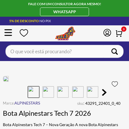
FALE COM UM CONSULTOR AGORA MESMO!
WHATSAPP
5% DE DESCONTO
NO PIX
0
O que você está procurando?
TERMOS MAIS BUSCADOS
CAPACETE LS2
1
º
BOTA
2
º
JAQUETA
3
º
ÓCULOS SOLAR
:
4
º
ALPINESTARS
sku
43291_22401_0_40
Bota Alpinestars Tech 7 2026
LUVA
5
º
BAU
6
º
Bota Alpinestars Tech 7 – Nova Geração A nova Bota Alpinestars