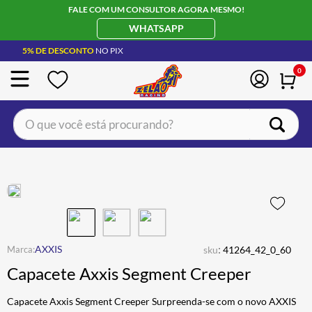
FALE COM UM CONSULTOR AGORA MESMO!
WHATSAPP
5% DE DESCONTO
NO PIX
0
O que você está procurando?
TERMOS MAIS BUSCADOS
CAPACETE LS2
1
º
BOTA
2
º
JAQUETA
3
º
ÓCULOS SOLAR
:
4
º
AXXIS
sku
41264_42_0_60
Capacete Axxis Segment Creeper
LUVA
5
º
ALPINESTAR
6
º
Capacete Axxis Segment Creeper Surpreenda-se com o novo AXXIS