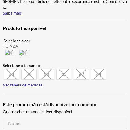
SEGMENT , o equilíbrio perfeito entre segurança e estilo. Com design
BAU
7
º
i
...
Saiba mais
CALÇA
8
º
AIROH
9
º
Produto Indisponível
BOTAS
10
º
:
CINZA
54
56
58
60
62
64
Ver tabela de medidas
Este produto não está disponível no momento
Quero saber quando estiver disponível