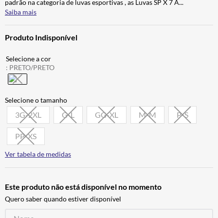
padrão na categoria de luvas esportivas , as Luvas SP X 7 A
...
CALÇA
7
º
Saiba mais
ALPINESTAR
8
º
Produto Indisponível
AIROH
9
º
BOTAS
10
º
:
PRETO/PRETO
3G-2XL
G-L
GG-XL
M-M
P-S
PP-XS
Ver tabela de medidas
Este produto não está disponível no momento
Quero saber quando estiver disponível