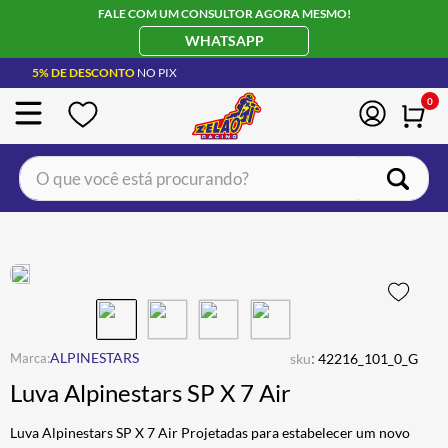
FALE COM UM CONSULTOR AGORA MESMO!
WHATSAPP
5% DE DESCONTO
NO PIX
0
O que você está procurando?
TERMOS MAIS BUSCADOS
CAPACETE LS2
1
º
BOTA
2
º
JAQUETA
3
º
ÓCULOS SOLAR
:
4
º
ALPINESTARS
sku
42216_101_0_G
Luva Alpinestars SP X 7 Air
LUVA
5
º
BAU
6
º
Luva Alpinestars SP X 7 Air Projetadas para estabelecer um novo