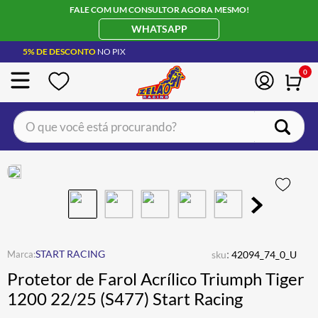
FALE COM UM CONSULTOR AGORA MESMO!
WHATSAPP
5% DE DESCONTO
NO PIX
0
O que você está procurando?
TERMOS MAIS BUSCADOS
CAPACETE LS2
1
º
BOTA
2
º
JAQUETA
3
º
ÓCULOS SOLAR
:
4
º
START RACING
sku
42094_74_0_U
Protetor de Farol Acrílico Triumph Tiger
LUVA
5
º
1200 22/25 (S477) Start Racing
BAU
6
º