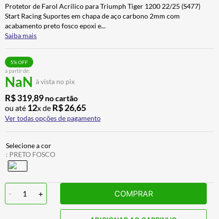
Protetor de Farol Acrílico para Triumph Tiger 1200 22/25 (S477)
CALÇA
7
º
Start Racing Suportes em chapa de aço carbono 2mm com
ALPINESTAR
8
º
acabamento preto fosco epoxi e
...
Saiba mais
AIROH
9
º
BOTAS
10
º
5
% OFF
a partir de:
NaN
à vista no pix
R$
319
,
89
no cartão
12
R$
26
,
65
ou até
x de
Ver todas opções de pagamento
:
PRETO FOSCO
-
1
+
COMPRAR