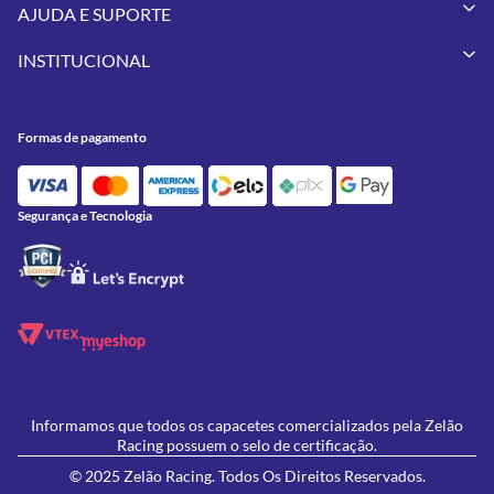
Capacetes
AJUDA E SUPORTE
Vestuários
Minha Conta
Pneus
INSTITUCIONAL
Meus Pedidos
Peças
Conheça a Zelão Racing
Trocas e Devoluções
Acessórios
Onde Estamos
Formas de Pagamento
Utilidades
Formas de pagamento
Contato
Política de Frete Grátis
GIVI
Blog
Política de Privacidade
Feminino
Oficina/Serviços
Política de Campanhas e promoções
Lançamentos
Segurança e Tecnologia
Ofertas
Informamos que todos os capacetes comercializados pela Zelão
Racing possuem o selo de certificação.
© 2025 Zelão Racing. Todos Os Direitos Reservados.