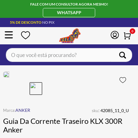
FALE COM UM CONSULTOR AGORA MESMO!
WHATSAPP
5% DE DESCONTO
NO PIX
0
O que você está procurando?
TERMOS MAIS BUSCADOS
CAPACETE LS2
1
º
BOTA
2
º
JAQUETA
3
º
ÓCULOS SOLAR
:
4
º
ANKER
sku
42085_11_0_U
Guia Da Corrente Traseiro KLX 300R
LUVA
5
º
Anker
BAU
6
º