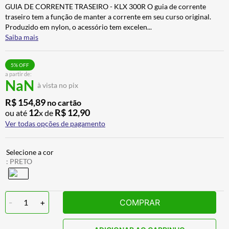
GUIA DE CORRENTE TRASEIRO - KLX 300R O guia de corrente
ALPINESTAR
7
º
traseiro tem a função de manter a corrente em seu curso original.
AIROH
8
º
Produzido em nylon, o acessório tem excelen
...
Saiba mais
CALÇA
9
º
BOTAS
10
º
5
% OFF
a partir de:
NaN
à vista no pix
R$
154
,
89
no cartão
12
R$
12
,
90
ou até
x de
Ver todas opções de pagamento
:
PRETO
-
1
+
COMPRAR