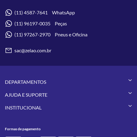
(11) 4587-7641 WhatsApp
(11) 96197-0035 Peças
(11) 97267-2970 Pneus e Oficina
sac@zelao.com.br
DEPARTAMENTOS
Capacetes
AJUDA E SUPORTE
Vestuários
Minha Conta
Pneus
INSTITUCIONAL
Meus Pedidos
Peças
Conheça a Zelão Racing
Trocas e Devoluções
Acessórios
Onde Estamos
Formas de Pagamento
Utilidades
Formas de pagamento
Contato
Política de Frete Grátis
GIVI