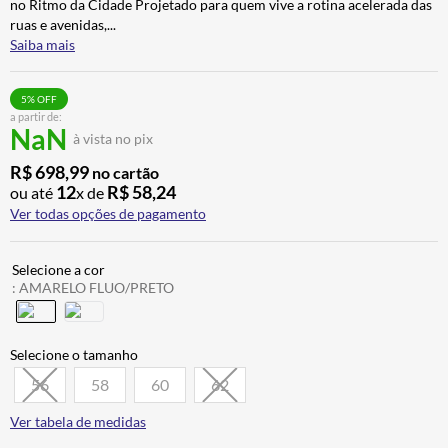
no Ritmo da Cidade Projetado para quem vive a rotina acelerada das
ALPINESTAR
7
º
ruas e avenidas,
...
Saiba mais
AIROH
8
º
CALÇA
9
º
5
% OFF
a partir de:
BOTAS
10
º
NaN
à vista no pix
R$
698
,
99
no cartão
12
R$
58
,
24
ou até
x de
Ver todas opções de pagamento
:
AMARELO FLUO/PRETO
56
58
60
62
Ver tabela de medidas