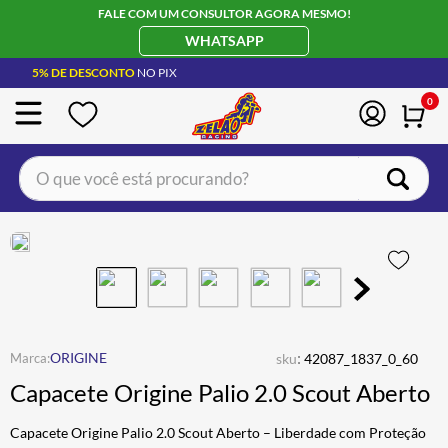
FALE COM UM CONSULTOR AGORA MESMO!
WHATSAPP
5% DE DESCONTO
NO PIX
0
O que você está procurando?
TERMOS MAIS BUSCADOS
CAPACETE LS2
1
º
BOTA
2
º
JAQUETA
3
º
ÓCULOS SOLAR
:
4
º
ORIGINE
sku
42087_1837_0_60
Capacete Origine Palio 2.0 Scout Aberto
LUVA
5
º
BAU
6
º
Capacete Origine Palio 2.0 Scout Aberto – Liberdade com Proteção