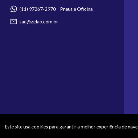
(11) 97267-2970 Pneus e Oficina
sac@zelao.com.br
Este site usa cookies para garantir a melhor experiência de nav
Os preços e condições de pagamento apresentados neste site não 