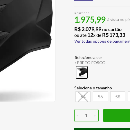
a partir de:
1.975,99
à vista no pi
R$
2
.
079
,
99
no cartão
12
R$
173
,
33
ou até
x de
Ver todas opções de pagamen
:
PRETO FOSCO
54
56
58
-
1
+