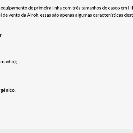
equipamento de primeira linha com três tamanhos de casco em HR
l de vento da Airoh, essas são apenas algumas características des
r
amanho);
;
rgênico
.