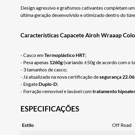
Design agressivo e grafismos cativantes completam um 
última geração desenvolvido e otimizado dentro do túne
Características Capacete Airoh Wraaap Colo
- Casco em
Termoplástico HRT
;
- Pesa apenas
1260g
(variando ±50g de acordo com o t
- 3 tamanhos de casco;
- Já atualizado na nova certificação de
segurança 22.06
- Engate
Duplo-D
;
- Forração removível e lavável com
tratamento hipoale
ESPECIFICAÇÕES
Estilo
Off Road