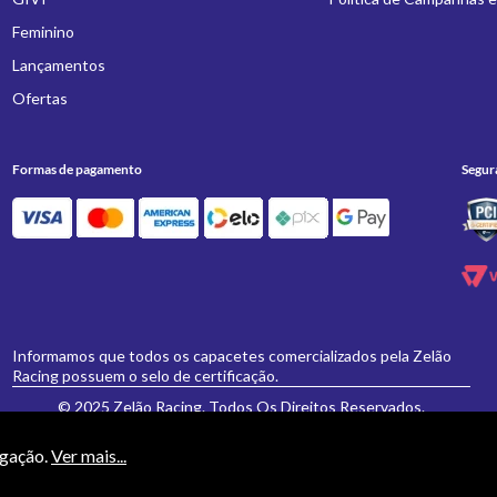
Feminino
Lançamentos
Ofertas
Formas de pagamento
Segur
Informamos que todos os capacetes comercializados pela Zelão
Racing possuem o selo de certificação.
© 2025 Zelão Racing. Todos Os Direitos Reservados.
egação.
Ver mais...
necessariamente valem para a loja física 'Zelão Racing', e somente são válidos para