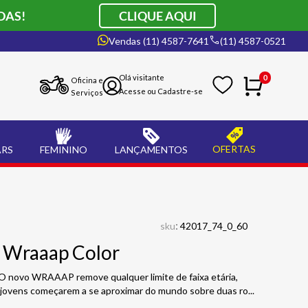
DAS!
CLIQUE AQUI
Vendas (11) 4587-7641
(11) 4587-0521
0
Oficina e
Serviços
OFERTAS
ARS
FEMININO
LANÇAMENTOS
:
sku
42017_74_0_60
 Wraaap Color
O novo WRAAAP remove qualquer limite de faixa etária,
 jovens começarem a se aproximar do mundo sobre duas ro
...