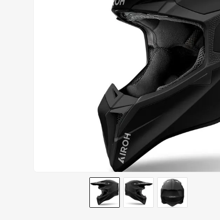
AIROH
9
º
BOTAS
10
º