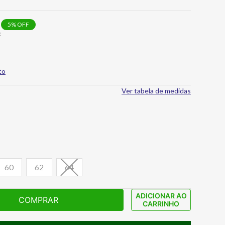
5
% OFF
x
to
Ver tabela de medidas
60
62
64
ADICIONAR AO
COMPRAR
CARRINHO