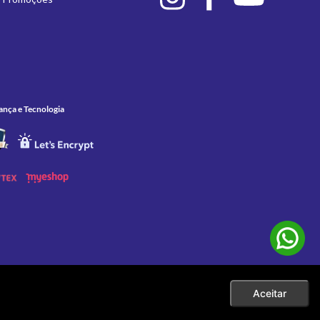
ança e Tecnologia
Aceitar
 as compras efetuadas no ato da sua exibição. Apenas aos pedidos