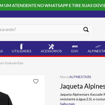
OM UM ATENDENTE NO WHATSAPP E TIRE SUAS DÚVI
ando?
AS
UTILIDADES
ACESSÓRIOS
GIVI
ALPINEST
tars Kaskade Rain
ALPINESTARS
Jaqueta Alpine
Jaqueta Alpinestars Kascade R
resistente à água 2.5L e costur
Saiba mais