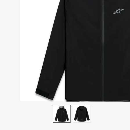
AIROH
9
º
BOTAS
10
º