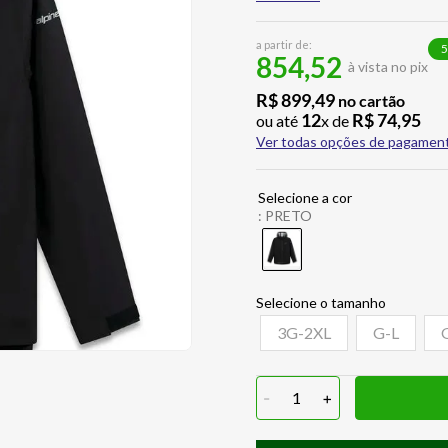
a partir de:
5
854,52
à vista no pix
R$
899
,
49
no cartão
12
R$
74
,
95
ou até
x de
Ver todas opções de pagamen
:
PRETO
3G-2XL
G-L
-
1
+