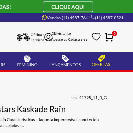
DAS!
CLIQUE AQUI
Vendas (11) 4587-7641
(11) 4587-0521
0
Oficina e
Serviços
OFERTAS
ARS
FEMININO
LANÇAMENTOS
:
sku
41795_11_0_G
stars Kaskade Rain
ain Características - Jaqueta impermeável com tecido
as seladas -
...