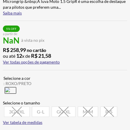
Microngrip &nbsp;A luva Moto 1.5 GripR é uma escolha de destaque
ALPINESTAR
7
º
para pilotos que preferem uma
...
Saiba mais
CALÇA
8
º
BOTAS
9
º
5
% OFF
a partir de:
AIROH
10
º
NaN
à vista no pix
R$
258
,
99
no cartão
12
R$
21
,
58
ou até
x de
Ver todas opções de pagamento
:
ROXO/PRETO
3G-2XL
G-L
GG-XL
M-M
P-S
Ver tabela de medidas