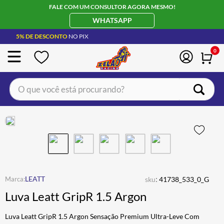
FALE COM UM CONSULTOR AGORA MESMO!
WHATSAPP
5% DE DESCONTO
NO PIX
0
O que você está procurando?
TERMOS MAIS BUSCADOS
CAPACETE LS2
1
º
BOTA
2
º
JAQUETA
3
º
ÓCULOS SOLAR
:
4
º
LEATT
sku
41738_533_0_G
Luva Leatt GripR 1.5 Argon
LUVA
5
º
BAU
6
º
Luva Leatt GripR 1.5 Argon Sensação Premium Ultra-Leve Com