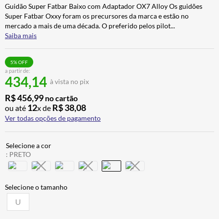
Guidão Super Fatbar Baixo com Adaptador OX7 Alloy Os guidões
CALÇA
7
º
Super Fatbar Oxxy foram os precursores da marca e estão no
ALPINESTAR
8
º
mercado a mais de uma década. O preferido pelos pilot
...
Saiba mais
AIROH
9
º
BOTAS
10
º
5
% OFF
a partir de:
434,14
à vista no pix
R$
456
,
99
no cartão
12
R$
38
,
08
ou até
x de
Ver todas opções de pagamento
:
PRETO
U