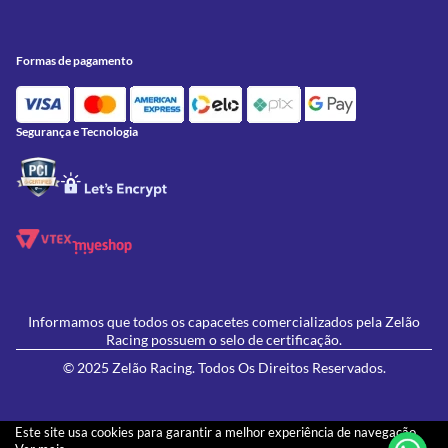
Meus Pedidos
Peças
Conheça a Zelão Racing
Trocas e Devoluções
Acessórios
Onde Estamos
Formas de Pagamento
Utilidades
Formas de pagamento
Contato
Política de Frete Grátis
GIVI
Blog
Política de Privacidade
Feminino
Oficina/Serviços
Política de Campanhas e promoções
Lançamentos
Segurança e Tecnologia
Ofertas
Informamos que todos os capacetes comercializados pela Zelão
Racing possuem o selo de certificação.
© 2025 Zelão Racing. Todos Os Direitos Reservados.
Este site usa cookies para garantir a melhor experiência de navegação.