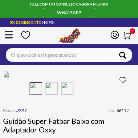
FALE COM UM CONSULTOR AGORA MESMO!
WHATSAPP
5% DE DESCONTO
NO PIX
0
O que você está procurando?
TERMOS MAIS BUSCADOS
CAPACETE LS2
1
º
BOTA
2
º
JAQUETA
3
º
ÓCULOS SOLAR
:
4
º
OXXY
sku
86112
Guidão Super Fatbar Baixo com
LUVA
5
º
Adaptador Oxxy
BAU
6
º