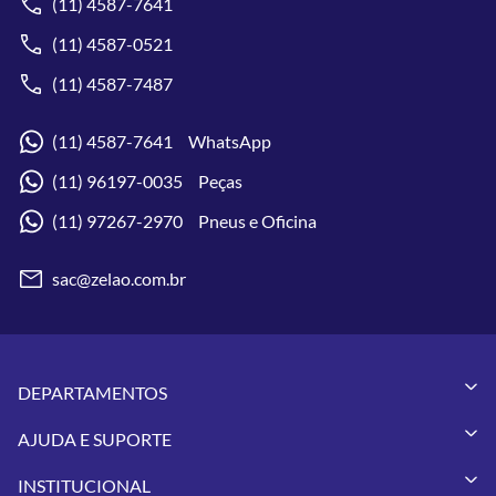
(11) 4587-7641
(11) 4587-0521
(11) 4587-7487
(11) 4587-7641 WhatsApp
(11) 96197-0035 Peças
(11) 97267-2970 Pneus e Oficina
sac@zelao.com.br
DEPARTAMENTOS
Capacetes
AJUDA E SUPORTE
Vestuários
Minha Conta
Pneus
INSTITUCIONAL