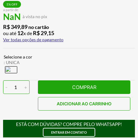
BAU
7
º
5
% OFF
a partir de:
NaN
CALÇA
8
º
à vista no pix
AIROH
9
º
R$
349
,
89
no cartão
12
R$
29
,
15
ou até
x de
BOTAS
10
º
Ver todas opções de pagamento
:
UNICA
-
1
+
COMPRAR
ADICIONAR AO CARRINHO
ESTÁ COM DÚVIDAS? COMPRE PELO WHATSAPP!
ENTRAR EM CONTATO