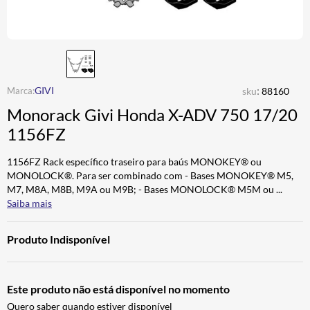
BAU
7
º
CALÇA
8
º
AIROH
9
º
BOTAS
10
º
:
GIVI
sku
88160
Monorack Givi Honda X-ADV 750 17/20
1156FZ
1156FZ Rack específico traseiro para baús MONOKEY® ou
MONOLOCK®. Para ser combinado com - Bases MONOKEY® M5,
M7, M8A, M8B, M9A ou M9B; - Bases MONOLOCK® M5M ou
...
Saiba mais
Produto Indisponível
Este produto não está disponível no momento
Quero saber quando estiver disponível