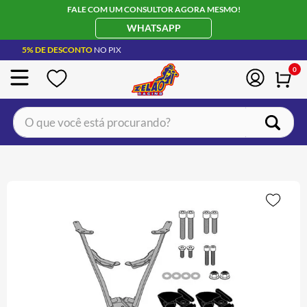
FALE COM UM CONSULTOR AGORA MESMO!
WHATSAPP
5% DE DESCONTO
NO PIX
0
O que você está procurando?
TERMOS MAIS BUSCADOS
CAPACETE LS2
1
º
BOTA
2
º
JAQUETA
3
º
ÓCULOS SOLAR
4
º
LUVA
5
º
ALPINESTAR
6
º