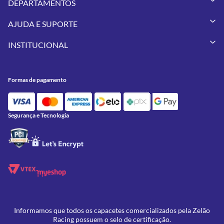
DEPARTAMENTOS
Capacetes
AJUDA E SUPORTE
Vestuários
Minha Conta
Pneus
INSTITUCIONAL
Meus Pedidos
Peças
Conheça a Zelão Racing
Trocas e Devoluções
Acessórios
Onde Estamos
Formas de Pagamento
Utilidades
Formas de pagamento
Contato
Política de Frete Grátis
GIVI
Blog
Política de Privacidade
Feminino
Oficina/Serviços
Política de Campanhas e promoções
Lançamentos
Segurança e Tecnologia
Ofertas
Informamos que todos os capacetes comercializados pela Zelão
Racing possuem o selo de certificação.