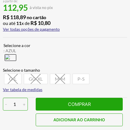
a partir de:
CALÇA
7
º
112,95
à vista no pix
ALPINESTAR
8
º
R$
118
,
89
no cartão
R$
10
,
80
ou até
11
x de
AIROH
9
º
Ver todas opções de pagamento
BOTAS
10
º
:
AZUL
G-L
GG-XL
M-M
P-S
Ver tabela de medidas
-
1
+
COMPRAR
ADICIONAR AO CARRINHO