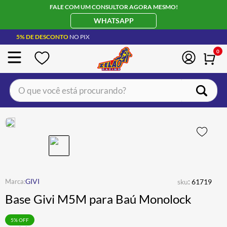
FALE COM UM CONSULTOR AGORA MESMO!
WHATSAPP
5% DE DESCONTO
NO PIX
0
O que você está procurando?
TERMOS MAIS BUSCADOS
CAPACETE LS2
1
º
BOTA
2
º
JAQUETA
3
º
ÓCULOS SOLAR
:
4
º
GIVI
sku
61719
Base Givi M5M para Baú Monolock
LUVA
5
º
ALPINESTAR
6
º
5
% OFF