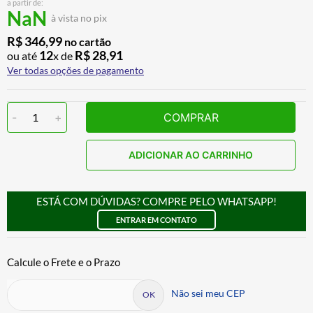
a partir de:
BAU
7
º
NaN
à vista no pix
CALÇA
8
º
R$
346
,
99
no cartão
12
R$
28
,
91
ou até
x de
AIROH
9
º
Ver todas opções de pagamento
BOTAS
10
º
-
1
+
COMPRAR
ADICIONAR AO CARRINHO
ESTÁ COM DÚVIDAS? COMPRE PELO WHATSAPP!
ENTRAR EM CONTATO
Não sei meu CEP