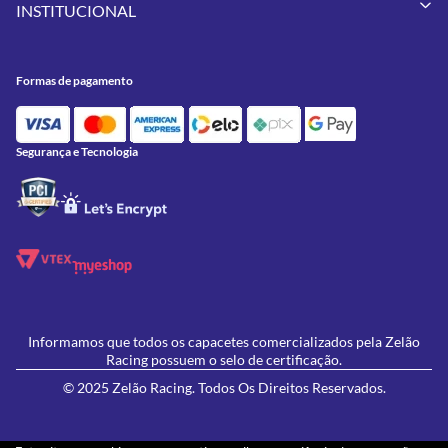
Pneus
INSTITUCIONAL
Meus Pedidos
Peças
Conheça a Zelão Racing
Trocas e Devoluções
Acessórios
Onde Estamos
Formas de Pagamento
Utilidades
Formas de pagamento
Contato
Política de Frete Grátis
GIVI
Blog
Política de Privacidade
Feminino
Oficina/Serviços
Política de Campanhas e promoções
Lançamentos
Segurança e Tecnologia
Ofertas
Informamos que todos os capacetes comercializados pela Zelão
Racing possuem o selo de certificação.
© 2025 Zelão Racing. Todos Os Direitos Reservados.