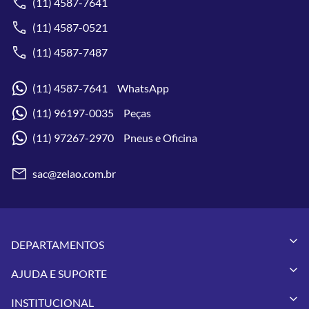
(11) 4587-7641
(11) 4587-0521
(11) 4587-7487
(11) 4587-7641 WhatsApp
(11) 96197-0035 Peças
(11) 97267-2970 Pneus e Oficina
sac@zelao.com.br
DEPARTAMENTOS
Capacetes
AJUDA E SUPORTE
Vestuários
Minha Conta
Pneus
INSTITUCIONAL