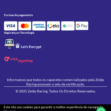
Meus Pedidos
Peças
Conheça a Zelão Racing
Trocas e Devoluções
Acessórios
Onde Estamos
Formas de Pagamento
Utilidades
Formas de pagamento
Contato
Política de Frete Grátis
GIVI
Blog
Política de Privacidade
Feminino
Oficina/Serviços
Política de Campanhas e promoções
Lançamentos
Segurança e Tecnologia
Ofertas
Informamos que todos os capacetes comercializados pela Zelão
Racing possuem o selo de certificação.
© 2025 Zelão Racing. Todos Os Direitos Reservados.
Este site usa cookies para garantir a melhor experiência de navegação.