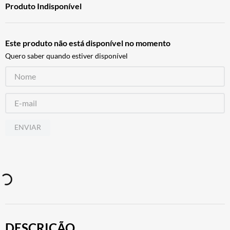
Produto Indisponível
CALÇA
7
º
ALPINESTAR
8
º
Este produto não está disponível no momento
AIROH
9
º
Quero saber quando estiver disponível
BOTAS
10
º
ENVIAR
DESCRIÇÃO