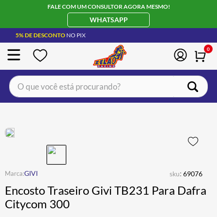
FALE COM UM CONSULTOR AGORA MESMO!
WHATSAPP
5% DE DESCONTO
NO PIX
0
O que você está procurando?
TERMOS MAIS BUSCADOS
CAPACETE LS2
1
º
BOTA
2
º
JAQUETA
3
º
ÓCULOS SOLAR
:
4
º
GIVI
sku
69076
Encosto Traseiro Givi TB231 Para Dafra
LUVA
5
º
Citycom 300
BAU
6
º