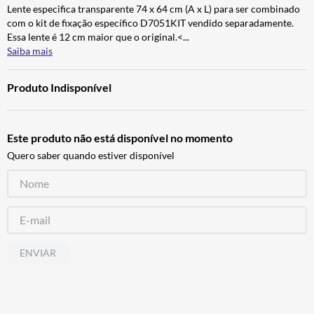
Lente especifica transparente 74 x 64 cm (A x L) para ser combinado
ALPINESTAR
7
º
com o kit de fixação específico D7051KIT vendido separadamente.
CALÇA
8
º
Essa lente é 12 cm maior que o original.<
...
Saiba mais
BOTAS
9
º
AIROH
10
º
Produto Indisponível
Este produto não está disponível no momento
Quero saber quando estiver disponível
ENVIAR