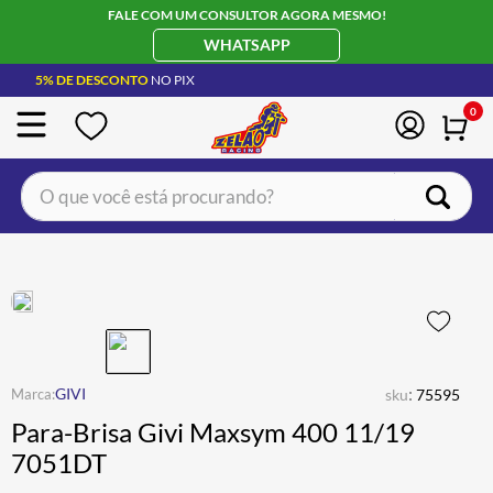
FALE COM UM CONSULTOR AGORA MESMO!
WHATSAPP
5% DE DESCONTO
NO PIX
0
O que você está procurando?
TERMOS MAIS BUSCADOS
CAPACETE LS2
1
º
BOTA
2
º
JAQUETA
3
º
ÓCULOS SOLAR
:
4
º
GIVI
sku
75595
Para-Brisa Givi Maxsym 400 11/19
LUVA
5
º
7051DT
BAU
6
º