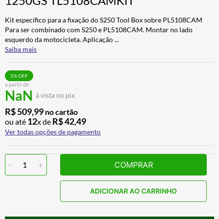
1250GS TL5108CAMKIT
ALPINESTAR
7
º
Kit específico para a fixação do S250 Tool Box sobre PL5108CAM
AIROH
8
º
Para ser combinado com S250 e PL5108CAM. Montar no lado
esquerdo da motocicleta. Aplicação
...
CALÇA
9
º
Saiba mais
BOTAS
10
º
5
% OFF
a partir de:
NaN
à vista no pix
R$
509
,
99
no cartão
12
R$
42
,
49
ou até
x de
Ver todas opções de pagamento
-
1
+
COMPRAR
ADICIONAR AO CARRINHO