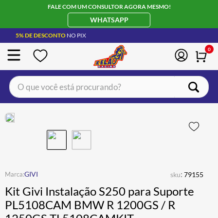
FALE COM UM CONSULTOR AGORA MESMO!
WHATSAPP
5% DE DESCONTO
NO PIX
0
O que você está procurando?
TERMOS MAIS BUSCADOS
CAPACETE LS2
1
º
BOTA
2
º
JAQUETA
3
º
ÓCULOS SOLAR
:
4
º
GIVI
sku
79155
Kit Givi Instalação S250 para Suporte
LUVA
5
º
PL5108CAM BMW R 1200GS / R
BAU
6
º