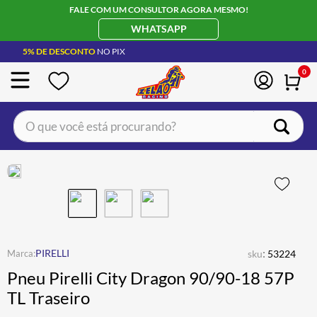
FALE COM UM CONSULTOR AGORA MESMO!
WHATSAPP
5% DE DESCONTO
NO PIX
0
O que você está procurando?
TERMOS MAIS BUSCADOS
CAPACETE LS2
1
º
BOTA
2
º
JAQUETA
3
º
ÓCULOS SOLAR
:
4
º
PIRELLI
sku
53224
Pneu Pirelli City Dragon 90/90-18 57P
LUVA
5
º
TL Traseiro
BAU
6
º