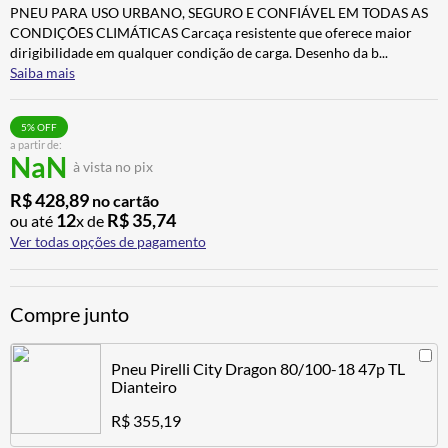
PNEU PARA USO URBANO, SEGURO E CONFIÁVEL EM TODAS AS
CALÇA
7
º
CONDIÇÕES CLIMÁTICAS Carcaça resistente que oferece maior
ALPINESTAR
8
º
dirigibilidade em qualquer condição de carga. Desenho da b
...
Saiba mais
AIROH
9
º
BOTAS
10
º
5
% OFF
a partir de:
NaN
à vista no pix
R$
428
,
89
no cartão
12
R$
35
,
74
ou até
x de
Ver todas opções de pagamento
Compre junto
Pneu Pirelli City Dragon 80/100-18 47p TL
Dianteiro
R$ 355,19