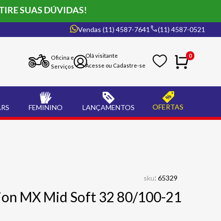
TIRE SUAS DÚVIDAS!
Vendas (11) 4587-7641
(11) 4587-0521
0
Oficina e
Serviços
OFERTAS
ARS
FEMININO
LANÇAMENTOS
:
sku
65329
pion MX Mid Soft 32 80/100-21