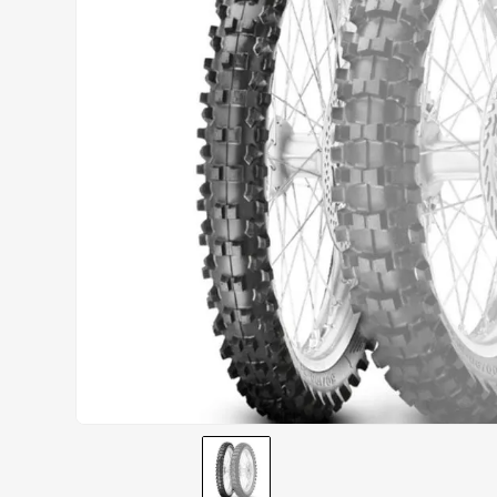
AIROH
9
º
BOTAS
10
º