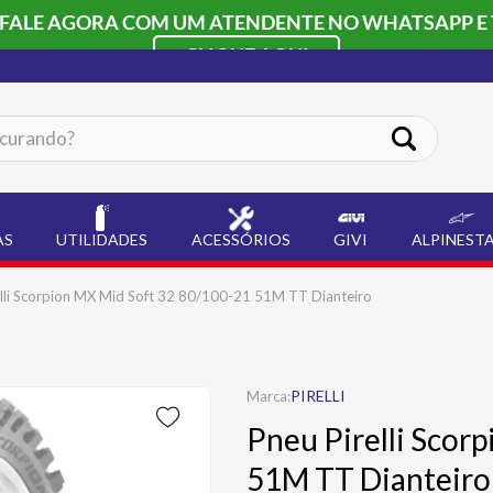
 FALE AGORA COM UM ATENDENTE NO WHATSAPP E 
CLIQUE AQUI
ando?
AS
UTILIDADES
ACESSÓRIOS
GIVI
ALPINEST
elli Scorpion MX Mid Soft 32 80/100-21 51M TT Dianteiro
PIRELLI
Pneu Pirelli Scor
51M TT Dianteiro