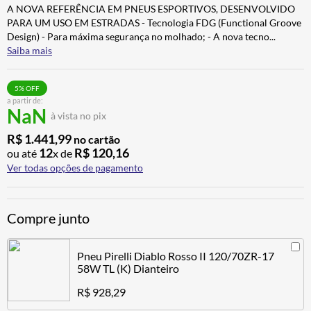
A NOVA REFERÊNCIA EM PNEUS ESPORTIVOS, DESENVOLVIDO
CALÇA
7
º
PARA UM USO EM ESTRADAS - Tecnologia FDG (Functional Groove
ALPINESTAR
8
º
Design) - Para máxima segurança no molhado; - A nova tecno
...
Saiba mais
AIROH
9
º
BOTAS
10
º
5
% OFF
a partir de:
NaN
à vista no pix
R$
1
.
441
,
99
no cartão
12
R$
120
,
16
ou até
x de
Ver todas opções de pagamento
Compre junto
Pneu Pirelli Diablo Rosso II 120/70ZR-17
58W TL (K) Dianteiro
R$ 928,29