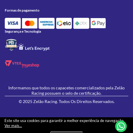
Trocas e Devoluções
Acessórios
Onde Estamos
Formas de Pagamento
Utilidades
Formas de pagamento
Contato
Política de Frete Grátis
GIVI
Blog
Política de Privacidade
Feminino
Oficina/Serviços
Política de Campanhas e promoções
Lançamentos
Segurança e Tecnologia
Ofertas
Informamos que todos os capacetes comercializados pela Zelão
Racing possuem o selo de certificação.
© 2025 Zelão Racing. Todos Os Direitos Reservados.
Este site usa cookies para garantir a melhor experiência de navegação.
Ver mais...