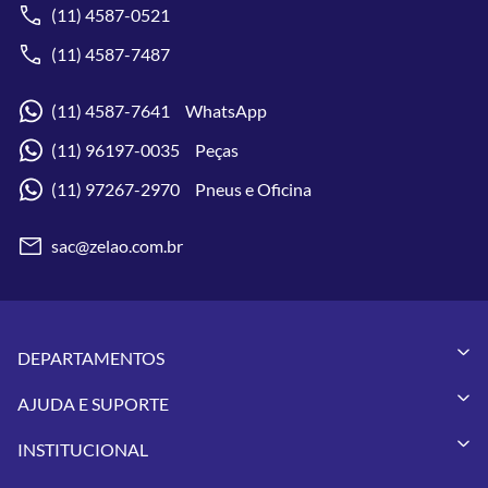
(11) 4587-0521
(11) 4587-7487
(11) 4587-7641 WhatsApp
(11) 96197-0035 Peças
(11) 97267-2970 Pneus e Oficina
sac@zelao.com.br
DEPARTAMENTOS
Capacetes
AJUDA E SUPORTE
Vestuários
Minha Conta
Pneus
INSTITUCIONAL
Meus Pedidos
Peças
Conheça a Zelão Racing