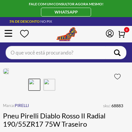
FALE COM UM CONSULTOR AGORA MESMO!
WHATSAPP
5% DE DESCONTO
NO PIX
0
O que você está procurando?
TERMOS MAIS BUSCADOS
CAPACETE LS2
1
º
BOTA
2
º
JAQUETA
3
º
ÓCULOS SOLAR
:
4
º
PIRELLI
sku
68883
Pneu Pirelli Diablo Rosso II Radial
LUVA
5
º
190/55ZR17 75W Traseiro
BAU
6
º