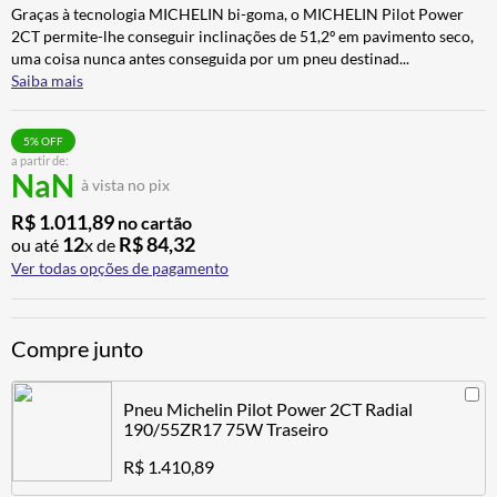
Graças à tecnologia MICHELIN bi-goma, o MICHELIN Pilot Power
CALÇA
7
º
2CT permite-lhe conseguir inclinações de 51,2º em pavimento seco,
ALPINESTAR
8
º
uma coisa nunca antes conseguida por um pneu destinad
...
Saiba mais
AIROH
9
º
BOTAS
10
º
5
% OFF
a partir de:
NaN
à vista no pix
R$
1
.
011
,
89
no cartão
12
R$
84
,
32
ou até
x de
Ver todas opções de pagamento
Compre junto
Pneu Michelin Pilot Power 2CT Radial
190/55ZR17 75W Traseiro
R$ 1.410,89