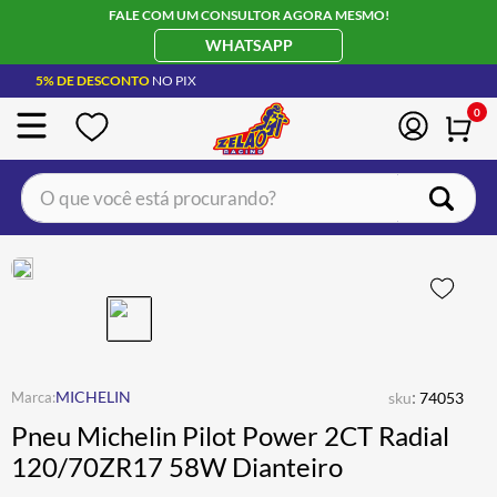
FALE COM UM CONSULTOR AGORA MESMO!
WHATSAPP
5% DE DESCONTO
NO PIX
0
O que você está procurando?
TERMOS MAIS BUSCADOS
CAPACETE LS2
1
º
BOTA
2
º
JAQUETA
3
º
ÓCULOS SOLAR
:
4
º
MICHELIN
sku
74053
Pneu Michelin Pilot Power 2CT Radial
LUVA
5
º
120/70ZR17 58W Dianteiro
BAU
6
º