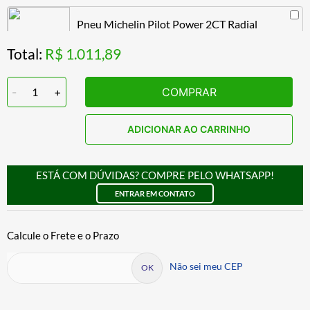
Pneu Michelin Pilot Power 2CT Radial
190/50ZR17 73W Traseiro
Total:
R$ 1.011,89
R$ 1.296,89
-
1
+
COMPRAR
Pneu Michelin Pilot Power 2CT
180/55ZR17 73W Traseiro
ADICIONAR AO CARRINHO
R$ 1.220,89
ESTÁ COM DÚVIDAS? COMPRE PELO WHATSAPP!
Pneu Michelin Pilot Power 2CT
160/60ZR17 69W Traseiro
ENTRAR EM CONTATO
R$ 1.103,89
Não sei meu CEP