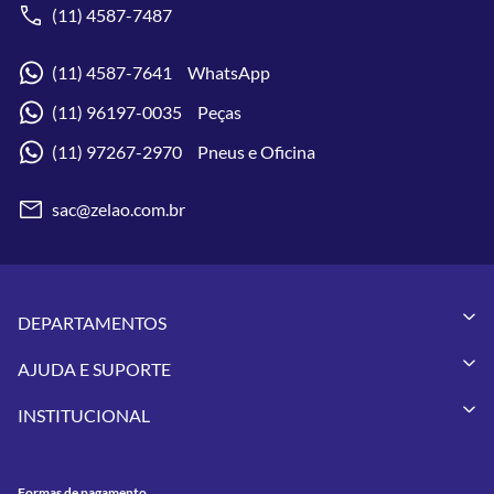
(11) 4587-7487
(11) 4587-7641 WhatsApp
(11) 96197-0035 Peças
(11) 97267-2970 Pneus e Oficina
sac@zelao.com.br
DEPARTAMENTOS
Capacetes
AJUDA E SUPORTE
Vestuários
Minha Conta
Pneus
INSTITUCIONAL
Meus Pedidos
Peças
Conheça a Zelão Racing
Trocas e Devoluções
Acessórios
Onde Estamos
Formas de Pagamento
Utilidades
Formas de pagamento