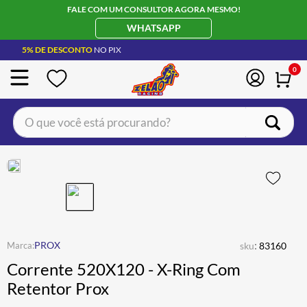
FALE COM UM CONSULTOR AGORA MESMO!
WHATSAPP
5% DE DESCONTO
NO PIX
0
O que você está procurando?
TERMOS MAIS BUSCADOS
CAPACETE LS2
1
º
BOTA
2
º
JAQUETA
3
º
ÓCULOS SOLAR
:
4
º
PROX
sku
83160
Corrente 520X120 - X-Ring Com
LUVA
5
º
Retentor Prox
BAU
6
º