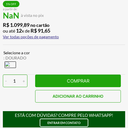
ALPINESTAR
7
º
5
% OFF
a partir de:
NaN
AIROH
8
º
à vista no pix
CALÇA
9
º
R$
1
.
099
,
89
no cartão
12
R$
91
,
65
ou até
x de
BOTAS
10
º
Ver todas opções de pagamento
:
DOURADO
-
1
+
COMPRAR
ADICIONAR AO CARRINHO
ESTÁ COM DÚVIDAS? COMPRE PELO WHATSAPP!
ENTRAR EM CONTATO