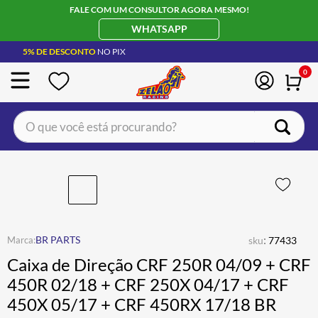
FALE COM UM CONSULTOR AGORA MESMO!
WHATSAPP
5% DE DESCONTO
NO PIX
0
O que você está procurando?
TERMOS MAIS BUSCADOS
CAPACETE LS2
1
º
BOTA
2
º
JAQUETA
3
º
:
BR PARTS
sku
77433
ÓCULOS SOLAR
4
º
Caixa de Direção CRF 250R 04/09 + CRF
LUVA
5
º
450R 02/18 + CRF 250X 04/17 + CRF
450X 05/17 + CRF 450RX 17/18 BR
ALPINESTAR
6
º