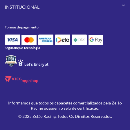
Minha Conta
Pneus
INSTITUCIONAL
Meus Pedidos
Peças
Conheça a Zelão Racing
Trocas e Devoluções
Acessórios
Onde Estamos
Formas de Pagamento
Utilidades
Formas de pagamento
Contato
Política de Frete Grátis
GIVI
Blog
Política de Privacidade
Feminino
Oficina/Serviços
Política de Campanhas e promoções
Lançamentos
Segurança e Tecnologia
Ofertas
Informamos que todos os capacetes comercializados pela Zelão
Racing possuem o selo de certificação.
© 2025 Zelão Racing. Todos Os Direitos Reservados.