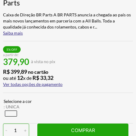
Parts
BAU
7
º
Caixa de Direção BR Parts A BR PARTS anuncia a chegada ao país os
CALÇA
8
º
mais novos lançamentos em parceria com a All Balls. Toda a
AIROH
9
º
qualidade já conhecida dos rolamentos, cabos e r
...
Saiba mais
BOTAS
10
º
5
% OFF
a partir de:
379,90
à vista no pix
R$
399
,
89
no cartão
12
R$
33
,
32
ou até
x de
Ver todas opções de pagamento
:
UNICA
-
1
+
COMPRAR