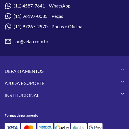
(11) 4587-7641 WhatsApp
(11) 96197-0035 Peças
(11) 97267-2970 Pneus e Oficina
sac@zelao.com.br
DEPARTAMENTOS
Capacetes
AJUDA E SUPORTE
Vestuários
Minha Conta
Pneus
INSTITUCIONAL
Meus Pedidos
Peças
Conheça a Zelão Racing
Trocas e Devoluções
Acessórios
Onde Estamos
Formas de Pagamento
Utilidades
Formas de pagamento
Contato
Política de Frete Grátis
GIVI
Blog
Política de Privacidade
Feminino