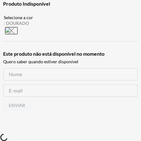
Produto Indisponível
ALPINESTAR
7
º
AIROH
8
º
:
DOURADO
CALÇA
9
º
BOTAS
10
º
Este produto não está disponível no momento
Quero saber quando estiver disponível
ENVIAR