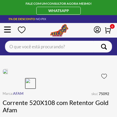
FALE COM UM CONSULTOR AGORA MESMO!
WHATSAPP
5% DE DESCONTO
NO PIX
0
O que você está procurando?
TERMOS MAIS BUSCADOS
CAPACETE LS2
1
º
BOTA
2
º
JAQUETA
3
º
ÓCULOS SOLAR
:
4
º
AFAM
sku
75092
Corrente 520X108 com Retentor Gold
LUVA
5
º
Afam
BAU
6
º