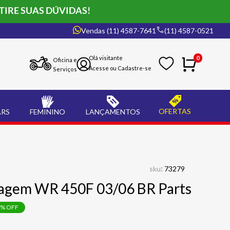
TIRE SUAS DÚVIDAS!
Vendas (11) 4587-7641
(11) 4587-0521
0
Oficina e
Serviços
OFERTAS
ARS
FEMININO
LANÇAMENTOS
:
sku
73279
agem WR 450F 03/06 BR Parts
% OFF