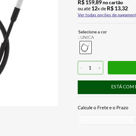
R$
159
,
89
no cartão
12
R$
13
,
32
ou até
x de
Ver todas opções de pagamen
:
UNICA
-
1
+
ESTÁ COM 