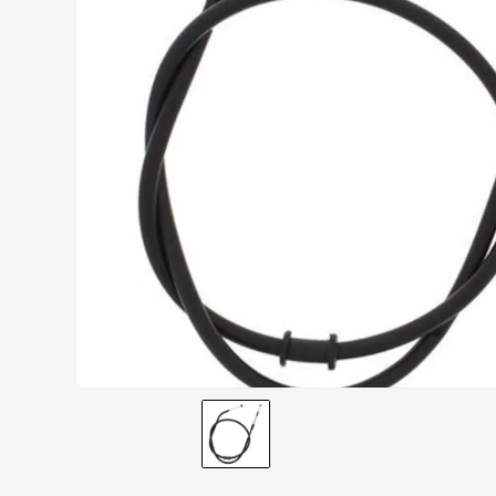
AIROH
9
º
BOTAS
10
º