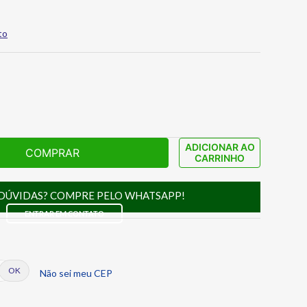
to
ADICIONAR AO
COMPRAR
CARRINHO
DÚVIDAS? COMPRE PELO WHATSAPP!
ENTRAR EM CONTATO
Não sei meu CEP