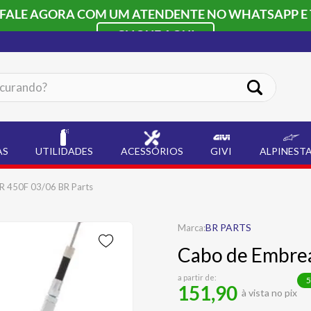
 FALE AGORA COM UM ATENDENTE NO WHATSAPP E 
CLIQUE AQUI
ando?
AS
UTILIDADES
ACESSÓRIOS
GIVI
ALPINEST
 450F 03/06 BR Parts
BR PARTS
Cabo de Embre
a partir de:
5
151,90
à vista no pix