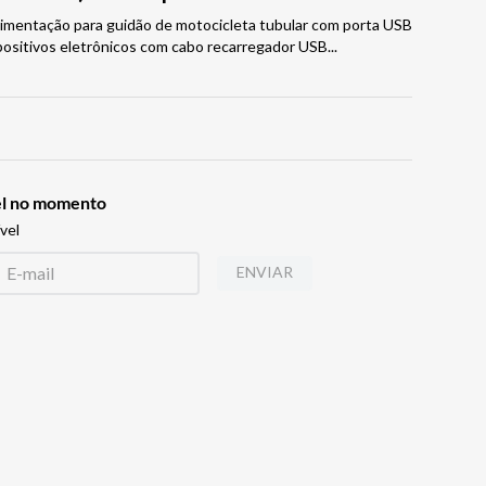
entação para guidão de motocicleta tubular com porta USB
spositivos eletrônicos com cabo recarregador USB
...
vel no momento
vel
ENVIAR