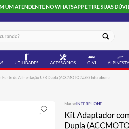
OM UM ATENDENTE NO WHATSAPP E TIRE SUAS DÚVI
ando?
AS
UTILIDADES
ACESSÓRIOS
GIVI
ALPINEST
m Fonte de Alimentação USB Dupla (ACCMOTO2USB) Interphone
INTERPHONE
Kit Adaptador co
Dupla (ACCMOTO