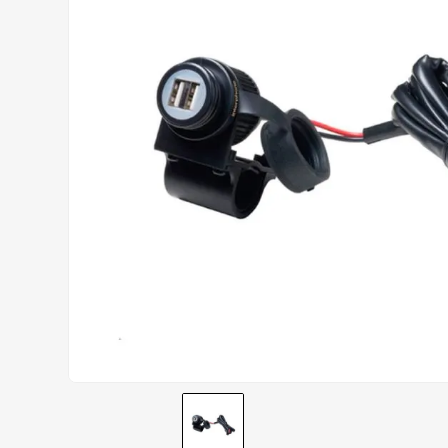
AIROH
9
º
BOTAS
10
º