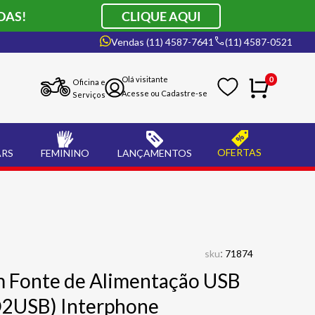
DAS!
CLIQUE AQUI
Vendas (11) 4587-7641
(11) 4587-0521
0
Oficina e
Serviços
OFERTAS
ARS
FEMININO
LANÇAMENTOS
:
sku
71874
m Fonte de Alimentação USB
2USB) Interphone