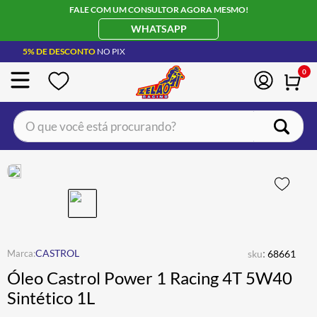
FALE COM UM CONSULTOR AGORA MESMO!
WHATSAPP
5% DE DESCONTO
NO PIX
0
O que você está procurando?
TERMOS MAIS BUSCADOS
CAPACETE LS2
1
º
BOTA
2
º
JAQUETA
3
º
ÓCULOS SOLAR
:
4
º
CASTROL
sku
68661
Óleo Castrol Power 1 Racing 4T 5W40
LUVA
5
º
Sintético 1L
BAU
6
º