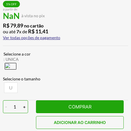
CALÇA
7
º
5
% OFF
a partir de:
NaN
ALPINESTAR
8
º
à vista no pix
AIROH
9
º
R$
79
,
89
no cartão
R$
11
,
41
ou até
7
x de
BOTAS
10
º
Ver todas opções de pagamento
:
UNICA
U
-
1
+
COMPRAR
ADICIONAR AO CARRINHO